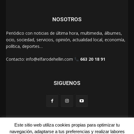
NOSOTROS
Periódico con noticias de última hora, multimedia, álbumes,
ocio, sociedad, servicios, opinión, actualidad local, economía,
política, deportes…
Contacto:
info@elfarodehellin.com
663 20 18 91
SIGUENOS
Este sitio web utiliza cookies propias para optimizar tu
El Faro de Hellín 2025
navegación, adaptarse a tus preferencias y realizar labores