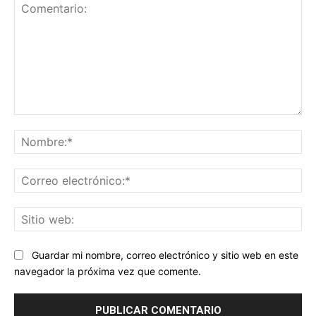
Comentario:
No
Co
ele
Sit
we
Guardar mi nombre, correo electrónico y sitio web en este
navegador la próxima vez que comente.