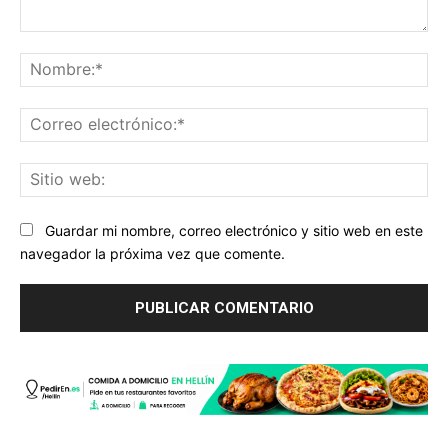
Comentario:
No
Co
ele
Sit
we
Guardar mi nombre, correo electrónico y sitio web en este
navegador la próxima vez que comente.