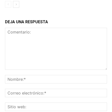
DEJA UNA RESPUESTA
Comentario:
No
Co
ele
Sit
we