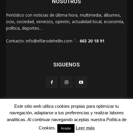
NOSOTROS
Periódico con noticias de última hora, multimedia, álbumes,
ocio, sociedad, servicios, opinión, actualidad local, economía,
política, deportes…
Contacto:
info@elfarodehellin.com
663 20 18 91
SIGUENOS
Este sitio web utiliza cookies propias para optimizar tu
El Faro de Hellín 2025
navegación, adaptarse a tus preferencias y realizar labores
analíticas. Al continuar navegando aceptas nuestra Política de
Galerías
Cartas
La Foto de la Semana
Quienes Somos
Cookies.
Leer más
Aviso Legal
Publicidad
Acepto