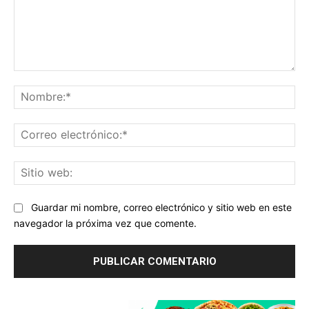
Comentario:
No
Co
ele
Sit
we
Guardar mi nombre, correo electrónico y sitio web en este
navegador la próxima vez que comente.