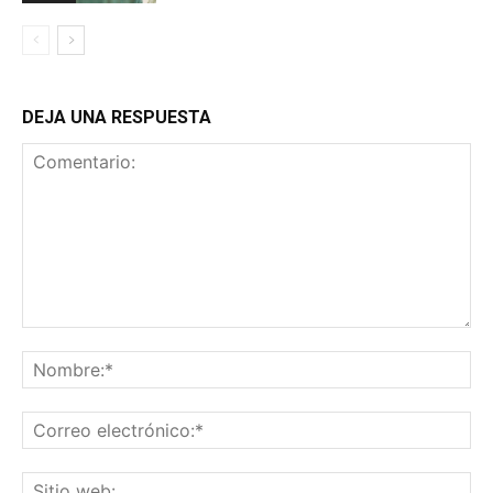
DEJA UNA RESPUESTA
Comentario:
No
Co
ele
Sit