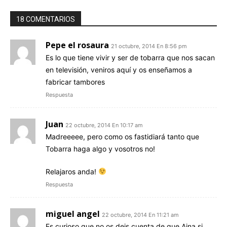
18 COMENTARIOS
Pepe el rosaura
21 octubre, 2014 En 8:56 pm
Es lo que tiene vivir y ser de tobarra que nos sacan
en televisión, veniros aquí y os enseñamos a
fabricar tambores
Respuesta
Juan
22 octubre, 2014 En 10:17 am
Madreeeee, pero como os fastidiará tanto que
Tobarra haga algo y vosotros no!
Relajaros anda!
Respuesta
miguel angel
22 octubre, 2014 En 11:21 am
Es curioso que no os deis cuenta de que Aina si