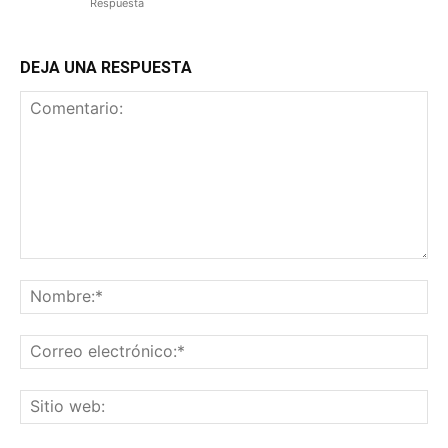
Respuesta
DEJA UNA RESPUESTA
Comentario:
No
Co
ele
Sit
we