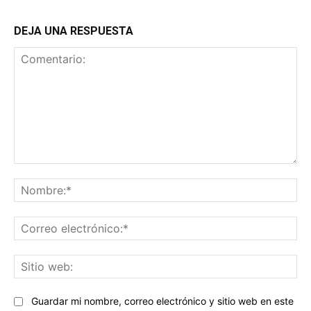
DEJA UNA RESPUESTA
Comentario:
No
Co
ele
Sit
we
Guardar mi nombre, correo electrónico y sitio web en este