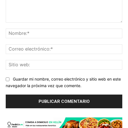
Comentario:
No
Co
ele
Sit
we
Guardar mi nombre, correo electrónico y sitio web en este
navegador la próxima vez que comente.