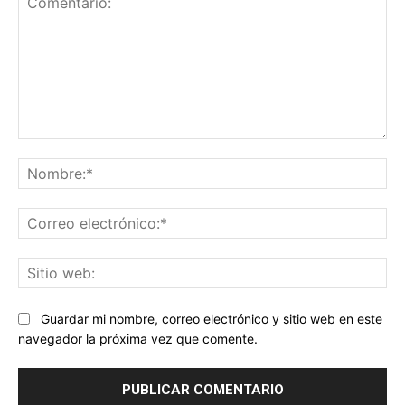
Comentario:
No
Co
ele
Sit
we
Guardar mi nombre, correo electrónico y sitio web en este
navegador la próxima vez que comente.