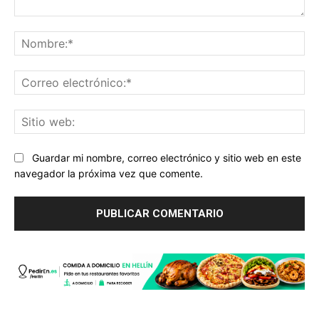
Comentario:
No
Co
ele
Sit
we
Guardar mi nombre, correo electrónico y sitio web en este
navegador la próxima vez que comente.