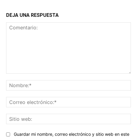
DEJA UNA RESPUESTA
Comentario:
No
Co
ele
Sit
we
Guardar mi nombre, correo electrónico y sitio web en este