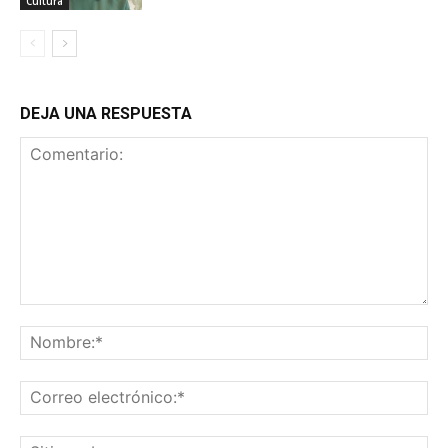
Cultura
DEJA UNA RESPUESTA
Comentario:
No
Co
ele
Sit