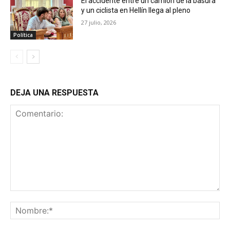
El accidente entre un camión de la basura
y un ciclista en Hellín llega al pleno
27 julio, 2026
Política
DEJA UNA RESPUESTA
Comentario:
No