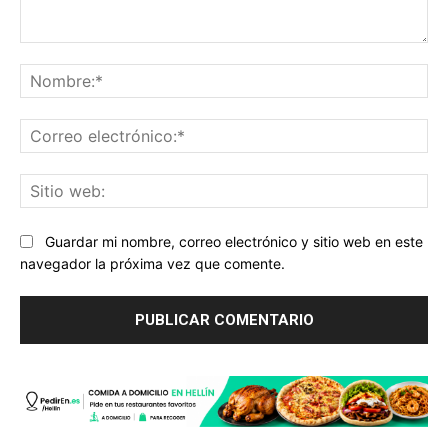
Comentario:
No
Co
ele
Sit
we
Guardar mi nombre, correo electrónico y sitio web en este
navegador la próxima vez que comente.