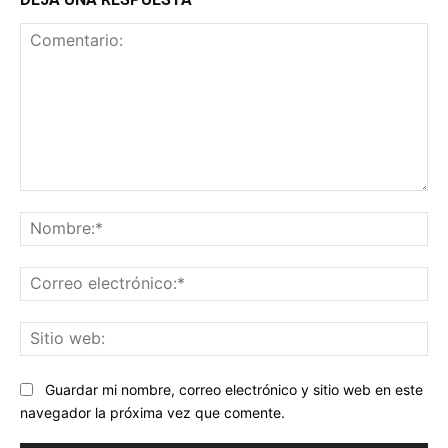
Comentario:
No
Co
ele
Sit
we
Guardar mi nombre, correo electrónico y sitio web en este
navegador la próxima vez que comente.