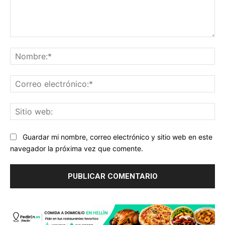
Comentario:
No
Co
ele
Sit
we
Guardar mi nombre, correo electrónico y sitio web en este
navegador la próxima vez que comente.