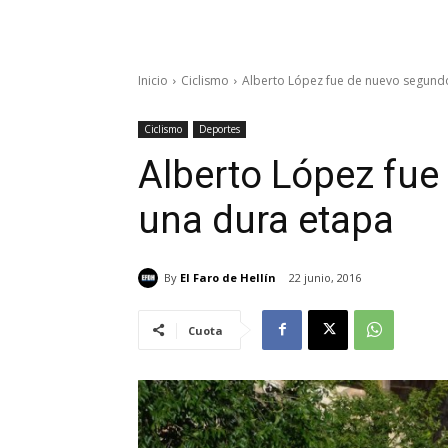
Inicio
Ciclismo
Alberto López fue de nuevo segund
Ciclismo
Deportes
Alberto López fu
una dura etapa
By
El Faro de Hellín
22 junio, 2016
Cuota