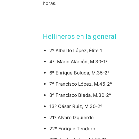
horas.
Hellineros en la general
2º Alberto López, Élite 1
4º Mario Alarcón, M.30-1º
6º Enrique Boluda, M.35-2º
7º Francisco López, M.45-2º
8º Francisco Bleda, M.30-2º
13º César Ruiz, M.30-2º
21º Alvaro Izquierdo
22º Enrique Tendero