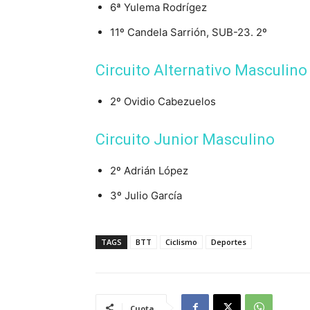
6ª Yulema Rodrígez
11º Candela Sarrión, SUB-23. 2º
Circuito Alternativo Masculino
2º Ovidio Cabezuelos
Circuito Junior Masculino
2º Adrián López
3º Julio García
TAGS
BTT
Ciclismo
Deportes
Cuota