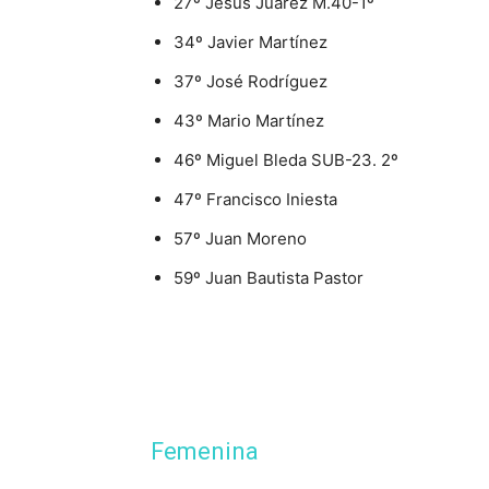
27º Jesús Juárez M.40-1º
34º Javier Martínez
37º José Rodríguez
43º Mario Martínez
46º Miguel Bleda SUB-23. 2º
47º Francisco Iniesta
57º Juan Moreno
59º Juan Bautista Pastor
Femenina