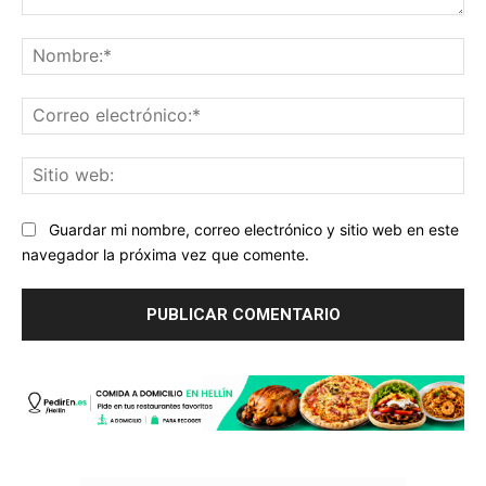
Comentario:
No
Co
ele
Sit
we
Guardar mi nombre, correo electrónico y sitio web en este
navegador la próxima vez que comente.