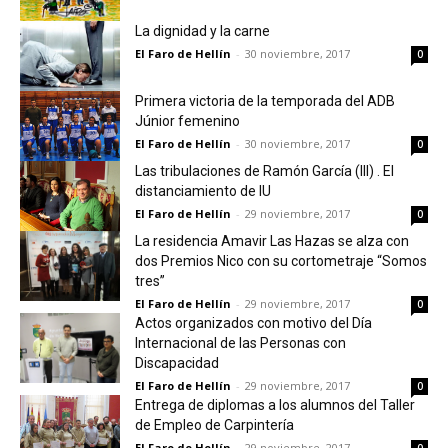
La dignidad y la carne
El Faro de Hellín
-
30 noviembre, 2017
0
Primera victoria de la temporada del ADB
Júnior femenino
El Faro de Hellín
-
30 noviembre, 2017
0
Las tribulaciones de Ramón García (III) . El
distanciamiento de IU
El Faro de Hellín
-
29 noviembre, 2017
0
La residencia Amavir Las Hazas se alza con
dos Premios Nico con su cortometraje “Somos
tres”
El Faro de Hellín
-
29 noviembre, 2017
0
Actos organizados con motivo del Día
Internacional de las Personas con
Discapacidad
El Faro de Hellín
-
29 noviembre, 2017
0
Entrega de diplomas a los alumnos del Taller
de Empleo de Carpintería
El Faro de Hellín
-
29 noviembre, 2017