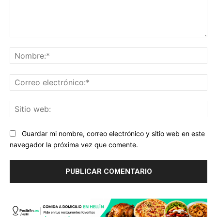
Comentario:
No
Co
ele
Sit
we
Guardar mi nombre, correo electrónico y sitio web en este
navegador la próxima vez que comente.