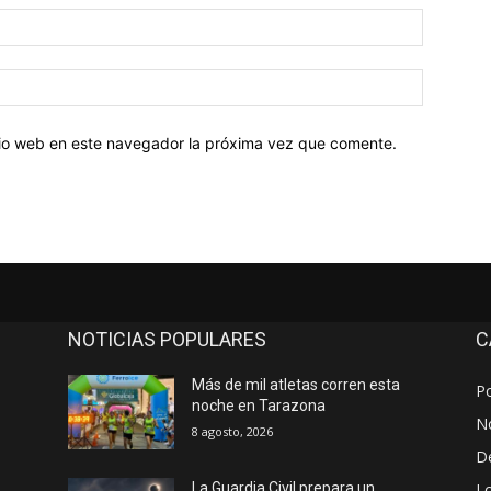
Correo
electróni
Sitio
web:
itio web en este navegador la próxima vez que comente.
NOTICIAS POPULARES
C
Más de mil atletas corren esta
Po
noche en Tarazona
No
8 agosto, 2026
D
Lo
La Guardia Civil prepara un