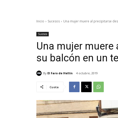
Inicio
Sucesos
Una mujer muere al precipitarse desd
Sucesos
Una mujer muere a
su balcón en un te
By
El Faro de Hellín
4 octubre, 2019
Cuota