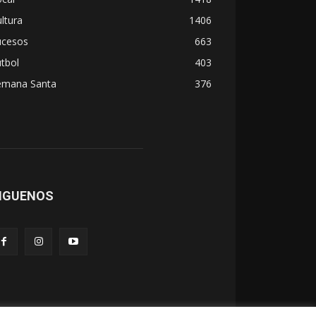
ltura
1406
ucesos
663
tbol
403
emana Santa
376
IGUENOS