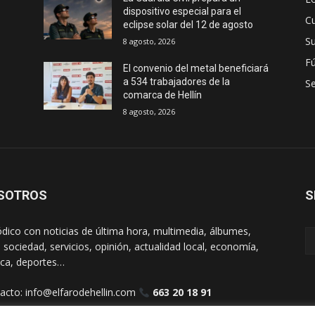
dispositivo especial para el
Cu
eclipse solar del 12 de agosto
S
8 agosto, 2026
Fú
El convenio del metal beneficiará
a 534 trabajadores de la
S
comarca de Hellín
8 agosto, 2026
SOTROS
S
ódico con noticias de última hora, multimedia, álbumes,
, sociedad, servicios, opinión, actualidad local, economía,
tica, deportes…
acto:
info@elfarodehellin.com
663 20 18 91