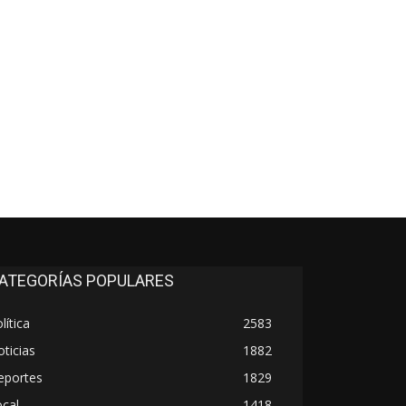
co:*
ATEGORÍAS POPULARES
lítica
2583
ticias
1882
eportes
1829
cal
1418