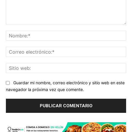
Comentario:
No
Co
ele
Sit
we
Guardar mi nombre, correo electrónico y sitio web en este
navegador la próxima vez que comente.