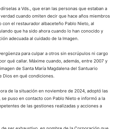
edírselas a Vds., que eran las personas que estaban a
la verdad cuando omiten decir que hace años miembros
 con el restaurador albaceteño Pablo Nieto, al
mulando que ha sido ahora cuando lo han conocido y
nción adecuada al cuidado de la Imagen.
rgüenza para culpar a otros sin escrúpulos ni cargo
por qué callar. Máxime cuando, además, entre 2007 y
a imagen de Santa María Magdalena del Santuario
be Dios en qué condiciones.
ora de la situación en noviembre de 2024, adoptó las
 se puso en contacto con Pablo Nieto e informó a la
mpetentes de las gestiones realizadas y acciones a
 de ser exhaustivo, en nombre de la Corporación que