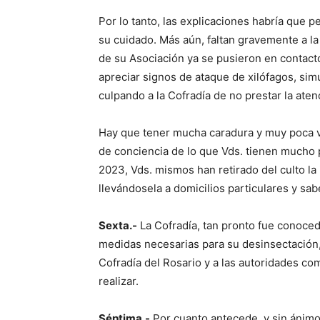
Por lo tanto, las explicaciones habría que p
su cuidado. Más aún, faltan gravemente a 
de su Asociación ya se pusieron en contacto
apreciar signos de ataque de xilófagos, si
culpando a la Cofradía de no prestar la ate
Hay que tener mucha caradura y muy poca ve
de conciencia de lo que Vds. tienen mucho 
2023, Vds. mismos han retirado del culto l
llevándosela a domicilios particulares y sa
Sexta.-
La Cofradía, tan pronto fue conoced
medidas necesarias para su desinsectación,
Cofradía del Rosario y a las autoridades co
realizar.
Séptima.-
Por cuanto antecede, y sin ánimo