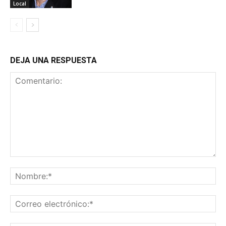
Local
DEJA UNA RESPUESTA
Comentario:
No
Co
ele