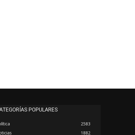
*
co:*
ATEGORÍAS POPULARES
lítica
2583
ticias
1882