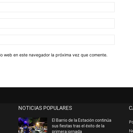
Nombre:
Correo
electróni
Sitio
web:
itio web en este navegador la próxima vez que comente.
NOTICIAS POPULARES
C
El Barrio de la Estación continúa
Po
sus fiestas tras el éxito de la
No
primera jornada