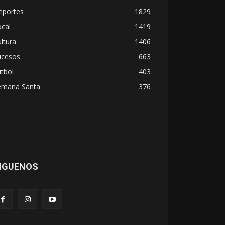
eportes
1829
cal
1419
ltura
1406
ucesos
663
tbol
403
emana Santa
376
IGUENOS