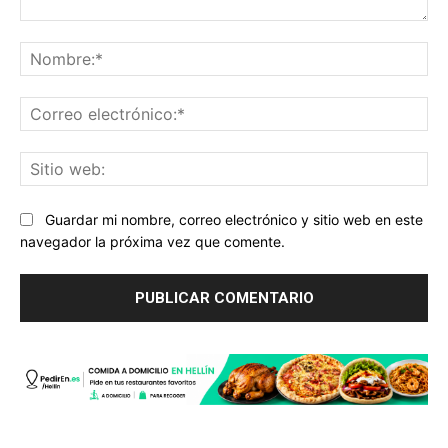
Comentario:
No
Co
ele
Sit
we
Guardar mi nombre, correo electrónico y sitio web en este
navegador la próxima vez que comente.