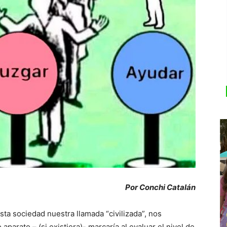
Por Conchi Catalán
sta sociedad nuestra llamada “civilizada”, nos
parato – (si existiera)- marcaría al evaluar el nivel de