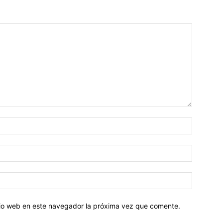
Nombre:
Correo
electróni
Sitio
web:
itio web en este navegador la próxima vez que comente.