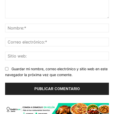
Comentario:
No
Co
ele
Sit
we
Guardar mi nombre, correo electrónico y sitio web en este
navegador la próxima vez que comente.