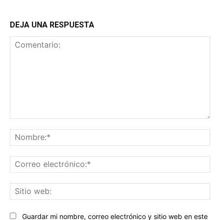
DEJA UNA RESPUESTA
Comentario:
No
Co
ele
Sit
we
Guardar mi nombre, correo electrónico y sitio web en este