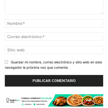
Comentario:
No
Co
ele
Sit
we
Guardar mi nombre, correo electrónico y sitio web en este
navegador la próxima vez que comente.