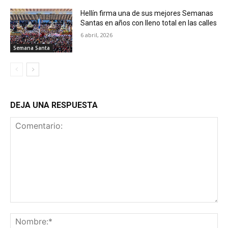
Hellín firma una de sus mejores Semanas
Santas en años con lleno total en las calles
6 abril, 2026
Semana Santa
DEJA UNA RESPUESTA
Comentario:
No