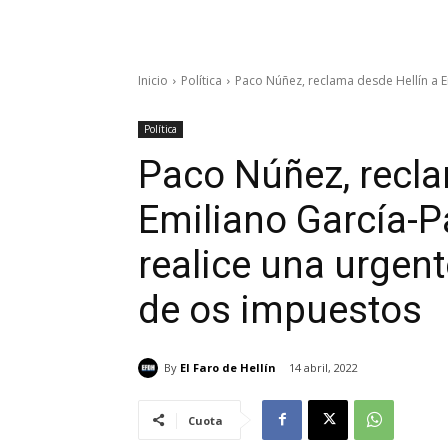
Inicio
Política
Paco Núñez, reclama desde Hellín a Em
Política
Paco Núñez, recla
Emiliano García-P
realice una urgen
de os impuestos
By
El Faro de Hellín
14 abril, 2022
Cuota