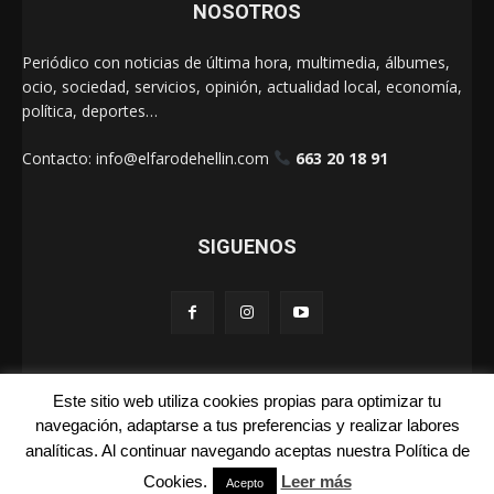
NOSOTROS
Periódico con noticias de última hora, multimedia, álbumes,
ocio, sociedad, servicios, opinión, actualidad local, economía,
política, deportes…
Contacto:
info@elfarodehellin.com
663 20 18 91
SIGUENOS
Este sitio web utiliza cookies propias para optimizar tu
El Faro de Hellín 2025
navegación, adaptarse a tus preferencias y realizar labores
analíticas. Al continuar navegando aceptas nuestra Política de
Galerías
Cartas
La Foto de la Semana
Quienes Somos
Cookies.
Leer más
Aviso Legal
Publicidad
Acepto