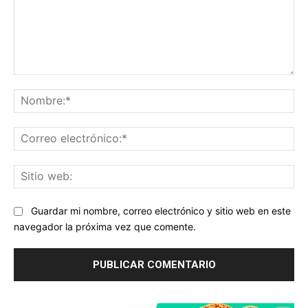
Comentario:
No
Co
ele
Sit
we
Guardar mi nombre, correo electrónico y sitio web en este
navegador la próxima vez que comente.