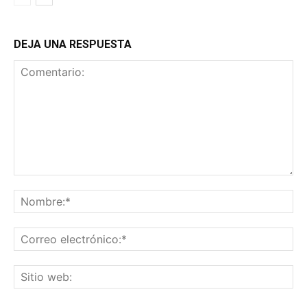
DEJA UNA RESPUESTA
Comentario:
No
Co
ele
Sit
we