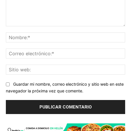
Comentario:
No
Co
ele
Sit
we
Guardar mi nombre, correo electrónico y sitio web en este
navegador la próxima vez que comente.