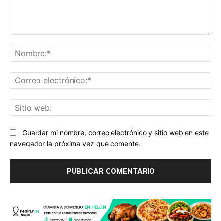
Comentario:
No
Co
ele
Sit
we
Guardar mi nombre, correo electrónico y sitio web en este
navegador la próxima vez que comente.