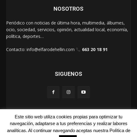
NOSOTROS
Periódico con noticias de última hora, multimedia, álbumes,
ocio, sociedad, servicios, opinión, actualidad local, economía,
política, deportes…
Contacto:
info@elfarodehellin.com
663 20 18 91
SIGUENOS
Este sitio web utiliza cookies propias para optimizar tu
El Faro de Hellín 2025
navegación, adaptarse a tus preferencias y realizar labores
analíticas. Al continuar navegando aceptas nuestra Política de
Galerías
Cartas
La Foto de la Semana
Quienes Somos