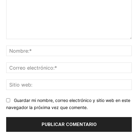
Comentario:
No
Co
ele
Sit
we
Guardar mi nombre, correo electrónico y sitio web en este
navegador la próxima vez que comente.