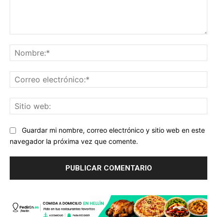
Comentario:
No
Co
ele
Sit
we
Guardar mi nombre, correo electrónico y sitio web en este
navegador la próxima vez que comente.