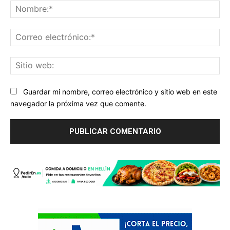
No
Co
ele
Sit
we
Guardar mi nombre, correo electrónico y sitio web en este
navegador la próxima vez que comente.