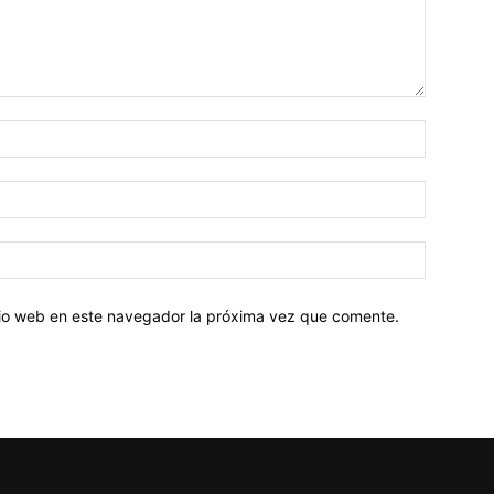
Nombre:
Correo
electróni
Sitio
web:
itio web en este navegador la próxima vez que comente.