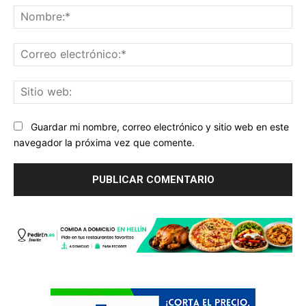
No
Co
ele
Sit
we
Guardar mi nombre, correo electrónico y sitio web en este
navegador la próxima vez que comente.