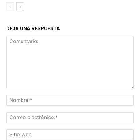
DEJA UNA RESPUESTA
Comentario:
No
Co
ele
Sit
we