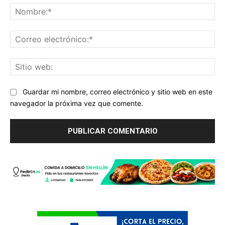
No
Co
ele
Sit
we
Guardar mi nombre, correo electrónico y sitio web en este
navegador la próxima vez que comente.