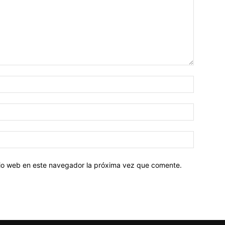
Nombre:
Correo
electróni
Sitio
web:
itio web en este navegador la próxima vez que comente.