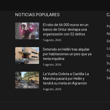
NOTICIAS POPULARES
C
El robo de 66.000 euros en un
Po
banco de Ontur destapa una
No
organización con 52 delitos
5 agosto, 2026
D
Lo
Detenido en Hellín tras alquilar
por habitaciones un piso que ya
Cu
tenía inquilina
S
5 agosto, 2026
Fú
La Vuelta Ciclista a Castilla-La
S
Mancha pasará por Hellín y
tendrá su meta en Agramón
4 agosto, 2026