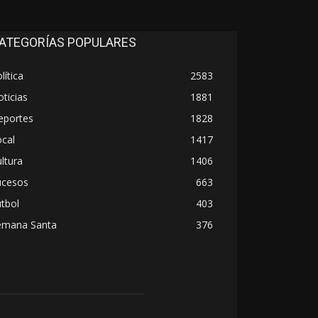
ATEGORÍAS POPULARES
lítica
2583
ticias
1881
eportes
1828
cal
1417
ltura
1406
ucesos
663
tbol
403
emana Santa
376