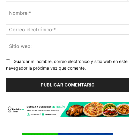
Comentario:
No
Co
ele
Sit
we
Guardar mi nombre, correo electrónico y sitio web en este
navegador la próxima vez que comente.