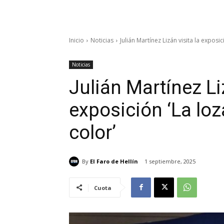
Inicio
Noticias
Julián Martínez Lizán visita la exposici
Noticias
Julián Martínez Liz
exposición ‘La loza
color’
By
El Faro de Hellín
1 septiembre, 2025
Cuota