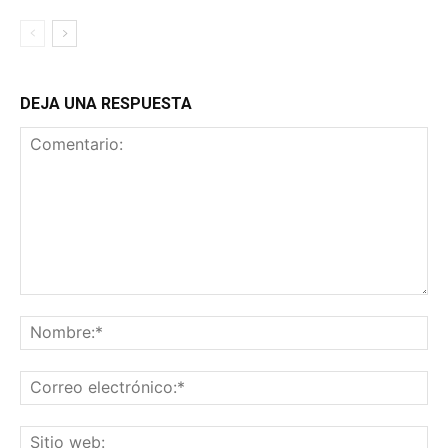
DEJA UNA RESPUESTA
Comentario:
No
Co
ele
Sit