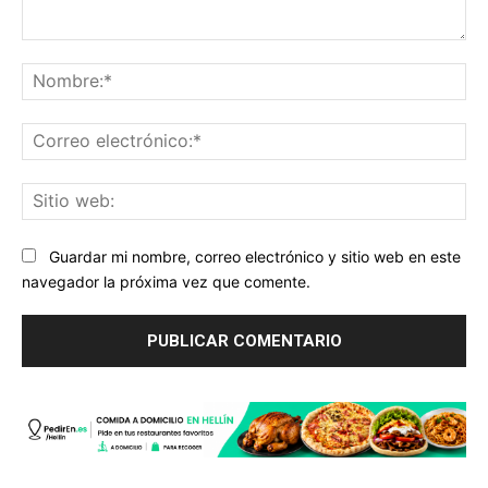
Comentario:
No
Co
ele
Sit
we
Guardar mi nombre, correo electrónico y sitio web en este
navegador la próxima vez que comente.