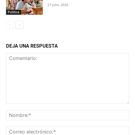
27 julio, 2026
Política
DEJA UNA RESPUESTA
Comentario:
No
Co